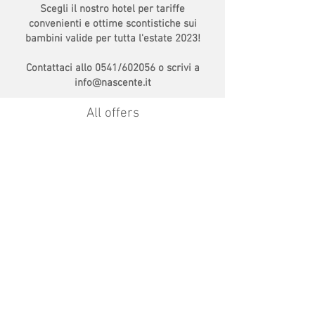
Scegli il nostro hotel per tariffe
convenienti e ottime scontistiche sui
bambini valide per tutta l'estate 2023!
Contattaci allo 0541/602056 o scrivi a
info@nascente.it
All offers
HOTEL Rising
Viale Michelangelo, 25
47838 Riccione
(RN)
VAT no
03315050405
Tel.
+39 0541 602056
Cell.
+393400751516
info@nascente.it
CIN:
IT099013B46N9CEU3S AFFITTACAMERE
IT099013A124EJP8ON Hotel Nascente
IT099013A19WYDRT8J Hotel Midi